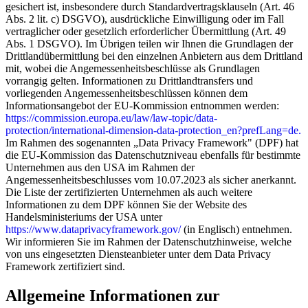
gesichert ist, insbesondere durch Standardvertragsklauseln (Art. 46
Abs. 2 lit. c) DSGVO), ausdrückliche Einwilligung oder im Fall
vertraglicher oder gesetzlich erforderlicher Übermittlung (Art. 49
Abs. 1 DSGVO). Im Übrigen teilen wir Ihnen die Grundlagen der
Drittlandübermittlung bei den einzelnen Anbietern aus dem Drittland
mit, wobei die Angemessenheitsbeschlüsse als Grundlagen
vorrangig gelten. Informationen zu Drittlandtransfers und
vorliegenden Angemessenheitsbeschlüssen können dem
Informationsangebot der EU-Kommission entnommen werden:
https://commission.europa.eu/law/law-topic/data-
protection/international-dimension-data-protection_en?prefLang=de.
Im Rahmen des sogenannten „Data Privacy Framework" (DPF) hat
die EU-Kommission das Datenschutzniveau ebenfalls für bestimmte
Unternehmen aus den USA im Rahmen der
Angemessenheitsbeschlusses vom 10.07.2023 als sicher anerkannt.
Die Liste der zertifizierten Unternehmen als auch weitere
Informationen zu dem DPF können Sie der Website des
Handelsministeriums der USA unter
https://www.dataprivacyframework.gov/
(in Englisch) entnehmen.
Wir informieren Sie im Rahmen der Datenschutzhinweise, welche
von uns eingesetzten Diensteanbieter unter dem Data Privacy
Framework zertifiziert sind.
Allgemeine Informationen zur