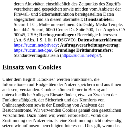
deren Aktivitäten einschließlich des Zeitpunkts des Zugriffs
verarbeitet und gespeichert sowie mit den vom Anbieter der
Firewall- und Sicherheitsfunktion bereitgestellten Daten
abgeglichen und an diesen übermittelt;
Dienstanbieter:
Sucuri LLC., Mutterunternehmen: GoDaddy Media Temple,
Inc. d/b/a Sucuri, 6060 Center Dr. Suite 500, Los Angeles CA
90045, USA;
Rechtsgrundlagen:
Berechtigte Interessen
(Art. 6 Abs. 1 S. 1 lit. f) DSGVO);
Datenschutzerklärung:
https://sucuri.net/privacy
;
Auftragsverarbeitungsvertrag:
https://sucuri.net/dpa/
.
Grundlage Drittlandtransfers:
Standardvertragsklauseln (
https://sucuri.net/dpa/
).
Einsatz von Cookies
Unter dem Begriff „Cookies" werden Funktionen, die
Informationen auf Endgeräten der Nutzer speichern und aus ihnen
auslesen, verstanden. Cookies können ferner in Bezug auf
unterschiedliche Anliegen Einsatz finden, etwa zu Zwecken der
Funktionsfähigkeit, der Sicherheit und des Komforts von
Onlineangeboten sowie der Erstellung von Analysen der
Besucherströme. Wir verwenden Cookies gemäß den gesetzlichen
Vorschriften. Dazu holen wir, wenn erforderlich, vorab die
Zustimmung der Nutzer ein. Ist eine Zustimmung nicht notwendig,
setzen wir auf unsere berechtigten Interessen. Dies gilt, wenn das