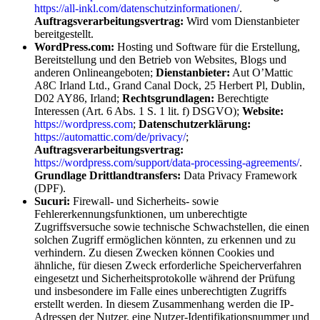
https://all-inkl.com/datenschutzinformationen/
.
Auftragsverarbeitungsvertrag:
Wird vom Dienstanbieter
bereitgestellt.
WordPress.com:
Hosting und Software für die Erstellung,
Bereitstellung und den Betrieb von Websites, Blogs und
anderen Onlineangeboten;
Dienstanbieter:
Aut O’Mattic
A8C Irland Ltd., Grand Canal Dock, 25 Herbert Pl, Dublin,
D02 AY86, Irland;
Rechtsgrundlagen:
Berechtigte
Interessen (Art. 6 Abs. 1 S. 1 lit. f) DSGVO);
Website:
https://wordpress.com
;
Datenschutzerklärung:
https://automattic.com/de/privacy/
;
Auftragsverarbeitungsvertrag:
https://wordpress.com/support/data-processing-agreements/
.
Grundlage Drittlandtransfers:
Data Privacy Framework
(DPF).
Sucuri:
Firewall- und Sicherheits- sowie
Fehlererkennungsfunktionen, um unberechtigte
Zugriffsversuche sowie technische Schwachstellen, die einen
solchen Zugriff ermöglichen könnten, zu erkennen und zu
verhindern. Zu diesen Zwecken können Cookies und
ähnliche, für diesen Zweck erforderliche Speicherverfahren
eingesetzt und Sicherheitsprotokolle während der Prüfung
und insbesondere im Falle eines unberechtigten Zugriffs
erstellt werden. In diesem Zusammenhang werden die IP-
Adressen der Nutzer, eine Nutzer-Identifikationsnummer und