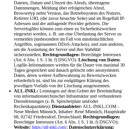
Dateien, Datum und Uhrzeit des Abrufs, übertragene
Datenmengen, Meldung über erfolgreichen Abruf,
Browsertyp nebst Version, das Betriebssystem des Nutzers,
Referrer URL (die zuvor besuchte Seite) und im Regelfall IP-
Adressen und der anfragende Provider gehören. Die
Serverlogfiles können zum einen zu Sicherheitszwecken
eingesetzt werden, z. B. um eine Überlastung der Server zu
vermeiden (insbesondere im Fall von missbräuchlichen
Angriffen, sogenannten DDoS-Attacken), und zum anderen,
um die Auslastung der Server und ihre Stabilität
sicherzustellen;
Rechtsgrundlagen:
Berechtigte Interessen
(Art. 6 Abs. 1 S. 1 lit. f) DSGVO).
Löschung von Daten:
Logfile-Informationen werden für die Dauer von maximal 30
Tagen gespeichert und danach gelöscht oder anonymisiert.
Daten, deren weitere Aufbewahrung zu Beweiszwecken
erforderlich ist, sind bis zur endgültigen Klärung des
jeweiligen Vorfalls von der Löschung ausgenommen.
ALL-INKL:
Leistungen auf dem Gebiet der Bereitstellung
von informationstechnischer Infrastruktur und verbundenen
Dienstleistungen (z. B. Speicherplatz und/oder
Rechenkapazitäten);
Dienstanbieter:
ALL-INKL.COM -
Neue Medien Münnich, Inhaber: René Münnich, Hauptstraße
68, 02742 Friedersdorf, Deutschland;
Rechtsgrundlagen:
Berechtigte Interessen (Art. 6 Abs. 1 S. 1 lit. f) DSGVO);
Website:
https://all-inkl.com/
;
Datenschutzerklärung: