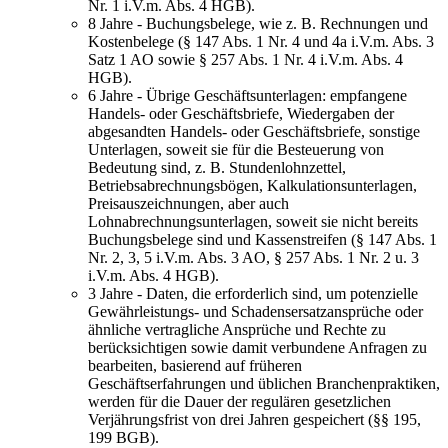
Nr. 1 i.V.m. Abs. 4 HGB).
8 Jahre - Buchungsbelege, wie z. B. Rechnungen und
Kostenbelege (§ 147 Abs. 1 Nr. 4 und 4a i.V.m. Abs. 3
Satz 1 AO sowie § 257 Abs. 1 Nr. 4 i.V.m. Abs. 4
HGB).
6 Jahre - Übrige Geschäftsunterlagen: empfangene
Handels- oder Geschäftsbriefe, Wiedergaben der
abgesandten Handels- oder Geschäftsbriefe, sonstige
Unterlagen, soweit sie für die Besteuerung von
Bedeutung sind, z. B. Stundenlohnzettel,
Betriebsabrechnungsbögen, Kalkulationsunterlagen,
Preisauszeichnungen, aber auch
Lohnabrechnungsunterlagen, soweit sie nicht bereits
Buchungsbelege sind und Kassenstreifen (§ 147 Abs. 1
Nr. 2, 3, 5 i.V.m. Abs. 3 AO, § 257 Abs. 1 Nr. 2 u. 3
i.V.m. Abs. 4 HGB).
3 Jahre - Daten, die erforderlich sind, um potenzielle
Gewährleistungs- und Schadensersatzansprüche oder
ähnliche vertragliche Ansprüche und Rechte zu
berücksichtigen sowie damit verbundene Anfragen zu
bearbeiten, basierend auf früheren
Geschäftserfahrungen und üblichen Branchenpraktiken,
werden für die Dauer der regulären gesetzlichen
Verjährungsfrist von drei Jahren gespeichert (§§ 195,
199 BGB).